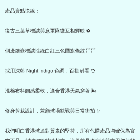
產品賣點快線：

復古三葉草標誌與意軍隊徽互相輝映 ⚽

側邊鑲嵌標誌性綠白紅三色國旗條紋 🇮🇹

採用深藍 Night Indigo 色調，百搭耐看 👕

混棉布料觸感柔軟，適合香港天氣穿著 🌬️

修身剪裁設計，兼顧球場觀戰與日常街拍 ✨

我們明白香港球迷對質素的堅持，所有代購產品均確保為官