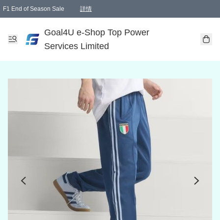
F1 End of Season Sale
詳情
🎉 生日優惠 🎂✨
單一訂單滿HKD1000.00免運費送本港順豐自取點或郵政局
Goal4U e-Shop Top Power
Services Limited