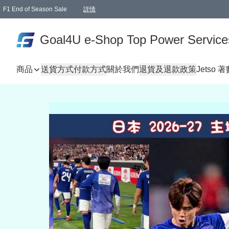
F1 End of Season Sale
詳情
🎉 生日優惠 🎂✨
單一訂單滿HKD1000.00免運費送本港順豐自取點或郵政局
Goal4U e-Shop Top Power Service
商品
送貨方式
付款方式
關於我們
退貨及退款政策
Jetso 