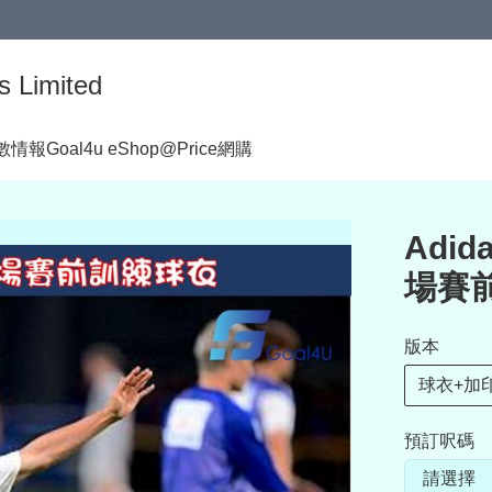
s Limited
著數情報
Goal4u eShop@Price網購
Adid
場賽前
版本
球衣+加印
預訂呎碼