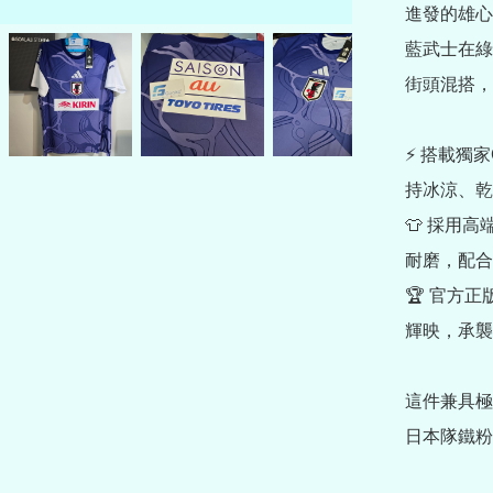
進發的雄心
藍武士在綠
街頭混搭，
⚡ 搭載獨家
持冰涼、乾
👕 採用高
耐磨，配合
🏆 官方正
輝映，承襲
這件兼具極
日本隊鐵粉