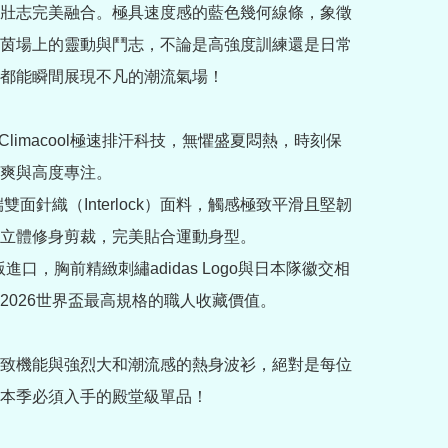
壯志完美融合。極具速度感的藍色幾何線條，象徵
茵場上的靈動與鬥志，不論是高強度訓練還是日常
都能瞬間展現不凡的潮流氣場！

Climacool極速排汗科技，無懼盛夏悶熱，時刻保
爽與高度專注。

端雙面針織（Interlock）面料，觸感極致平滑且堅韌
立體修身剪裁，完美貼合運動身型。

版進口，胸前精緻刺繡adidas Logo與日本隊徽交相
2026世界盃最高規格的職人收藏價值。

致機能與強烈大和潮流感的熱身波衫，絕對是每位
本季必須入手的殿堂級單品！
