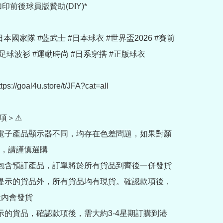
印前後球員版贊助(DIY)*

 #日本國家隊 #藍武士 #日本球衣 #世界盃2026 #賽前
足球波衫 #運動時尚 #日系穿搭 #正版球衣

://goal4u.store/t/JFA?cat=all

項＞⚠

部電子產品顯示器不同，均存在色差問題，如果對顏
，請謹慎選購

內包含預訂產品，訂單將於所有貨品到齊後一併發貨

訂提示的貨品外，所有貨品均有現貨。確認款項後，
內會發貨

提示的貨品，確認款項後，需大約3-4星期訂購到港