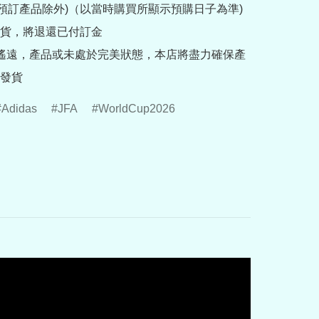
rder預訂產品除外)（以當時購買所顯示預購日子為準) 
貨，將退還已付訂金

途遙遠，產品或未處於完美狀態，本店將盡力確保產
發貨
Adidas
JFA
WorldCup2026