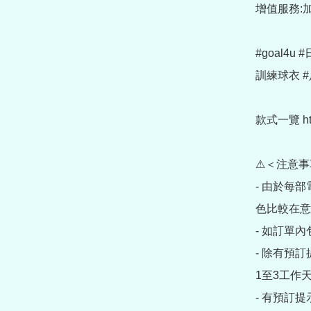
增值服務:加
#goal4u
訓練球衣 #
款式一覽 https
⚠＜注意事
- 由於每
色比較在意
- 如訂單
- 除有預
1至3工作天
- 有預訂