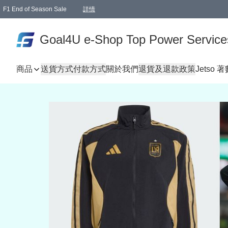
F1 End of Season Sale
詳情
🎉 生日優惠 🎂✨
單一訂單滿HKD1000.00免運費送本港順豐自取點或郵政局
Goal4U e-Shop Top Power Service
商品
送貨方式
付款方式
關於我們
退貨及退款政策
Jetso 