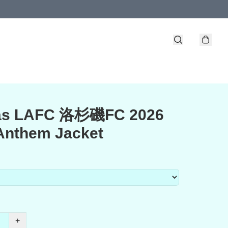
as LAFC 洛杉磯FC 2026
nthem Jacket
+