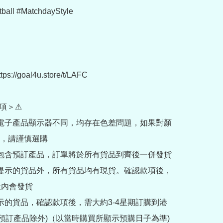
tball #MatchdayStyle

://goal4u.store/t/LAFC

項＞⚠

部電子產品顯示器不同，均存在色差問題，如果對顏
，請謹慎選購

內包含預訂產品，訂單將於所有貨品到齊後一併發貨

訂提示的貨品外，所有貨品均有現貨。確認款項後，
內會發貨

提示的貨品，確認款項後，需大約3-4星期訂購到港
rder預訂產品除外)（以當時購買所顯示預購日子為準) 