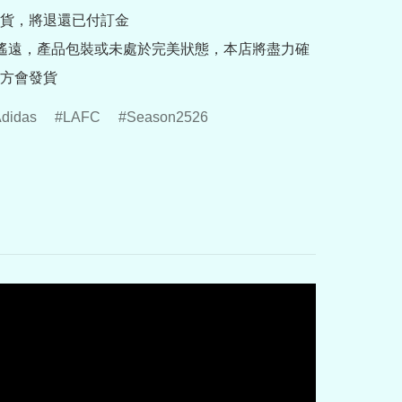
貨，將退還已付訂金

途遙遠，產品包裝或未處於完美狀態，本店將盡力確
方會發貨
didas
LAFC
Season2526