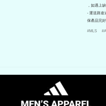
，如遇上缺
- 運送路
保產品完好
MLS
A