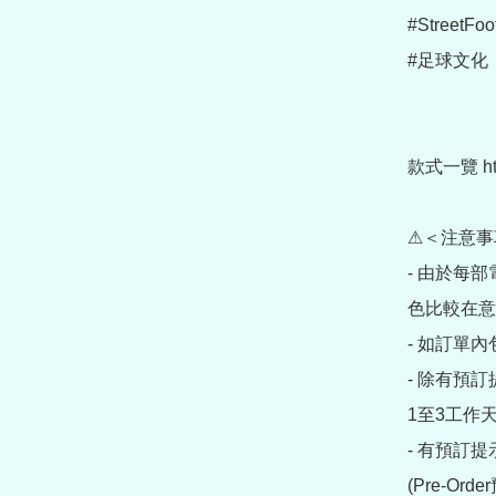
#StreetFoo
#足球文化

款式一覽 https
⚠＜注意事
- 由於每
色比較在意
- 如訂單
- 除有預
1至3工作天
- 有預訂
(Pre-O