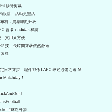
r Fit 修身剪裁

an 袖設計，活動更靈活

感布料，質感即刻升級

FC 會徽＋adidas 標誌

袋，實用又方便

排汗科技，長時間穿著依然舒適

製成

日常穿搭，呢件都係 LAFC 球迷必備之選 💯

or Matchday！

ackAndGold

asFootball

acket #球迷外套
