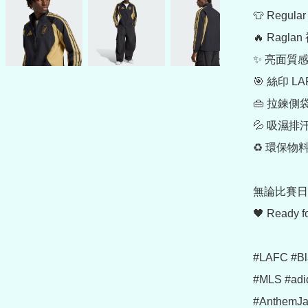
👕 Regula
🔥 Ragl
✨ 亮面質
🎯 絲印 LA
👜 拉鍊側
💦 吸濕
♻️ 環保物料
無論比賽日定
🖤 Ready f
#LAFC #Bl
#MLS #adid
#AnthemJ