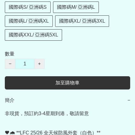
國際碼S/ 亞洲碼S
國際碼M/ 亞洲碼L
國際碼L/ 亞洲碼XL
國際碼XL/ 亞洲碼3XL
國際碼XXL/ 亞洲碼5XL
數量
−
+
加至購物車
簡介
−
非現貨，預訂約3-4星期到港，敬請留意

🖤🌧️ **LFC 25/26 全天候防風外套（白色）**
