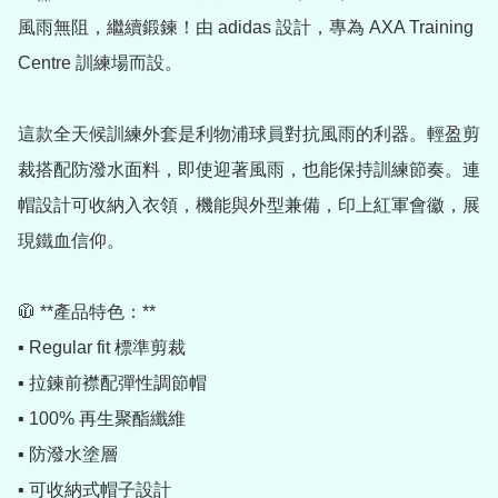
風雨無阻，繼續鍛鍊！由 adidas 設計，專為 AXA Training 
Centre 訓練場而設。

這款全天候訓練外套是利物浦球員對抗風雨的利器。輕盈剪
裁搭配防潑水面料，即使迎著風雨，也能保持訓練節奏。連
帽設計可收納入衣領，機能與外型兼備，印上紅軍會徽，展
現鐵血信仰。

🧥 **產品特色：**

▪️ Regular fit 標準剪裁

▪️ 拉鍊前襟配彈性調節帽

▪️ 100% 再生聚酯纖維

▪️ 防潑水塗層

▪️ 可收納式帽子設計
