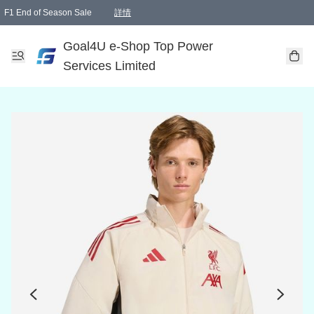
F1 End of Season Sale
詳情
🎉 生日優惠 🎂✨
單一訂單滿HKD1000.00免運費送本港順豐自取點或郵政局
Goal4U e-Shop Top Power
Services Limited