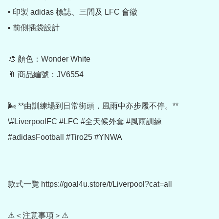
▪️ 印製 adidas 標誌、三間及 LFC 會徽

▪️ 前側插袋設計

🎨 顏色：Wonder White

🔖 商品編號：JV6554

🌬️ **由訓練場到日常街頭，風雨中亦步履不停。**

\#LiverpoolFC #LFC #全天候外套 #風雨訓練 
#adidasFootball #Tiro25 #YNWA

款式一覽 https://goal4u.store/t/Liverpool?cat=all

⚠＜注意事項＞⚠
