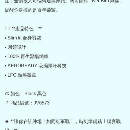
注，全情投入每個傳送與奔跑。胸前熱壓 Liver Bird 隊徽，
提醒你身披的是百年榮耀。

🏃‍♂️ **產品特色：**

▪️ Slim fit 合身剪裁

▪️ 圓領設計

▪️ 100% 再生聚酯纖維

▪️ AEROREADY 吸濕排汗科技

▪️ LFC 熱壓徽章

🎨 顏色：Black 黑色

🔖 商品編號：JV6573

🔥 **讓你在訓練場上如同紅軍戰士，時刻準備踏上聯賽戰