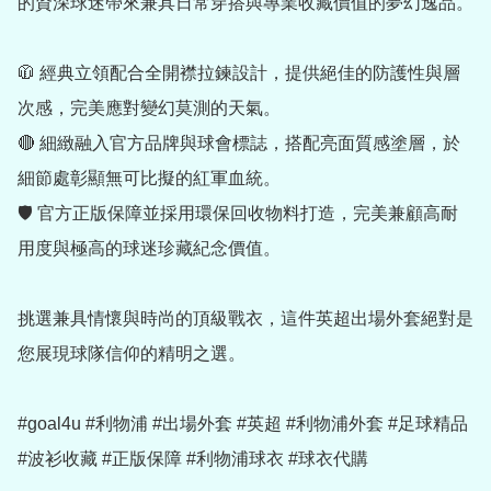
的資深球迷帶來兼具日常穿搭與專業收藏價值的夢幻逸品。

🧥 經典立領配合全開襟拉鍊設計，提供絕佳的防護性與層
次感，完美應對變幻莫測的天氣。

🔴 細緻融入官方品牌與球會標誌，搭配亮面質感塗層，於
細節處彰顯無可比擬的紅軍血統。

🛡️ 官方正版保障並採用環保回收物料打造，完美兼顧高耐
用度與極高的球迷珍藏紀念價值。

挑選兼具情懷與時尚的頂級戰衣，這件英超出場外套絕對是
您展現球隊信仰的精明之選。

#goal4u #利物浦 #出場外套 #英超 #利物浦外套 #足球精品 
#波衫收藏 #正版保障 #利物浦球衣 #球衣代購
