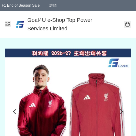
F1 End of Season Sale
詳情
🎉 生日優惠 🎂✨
單一訂單滿HKD1000.00免運費送本港順豐自取點或郵政局
Goal4U e-Shop Top Power
Services Limited