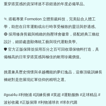
重穿搭質感的資深球迷不容錯過的年度必備單品。

🏃 搭載專業 Formotion 立體剪裁科技，完美貼合人體工
學，助您在日常運動或出行時享受極致的靈活與舒適感。

🔴 採用修身剪裁與精緻的熱壓球會徽章，搭配經典三條紋
設計，細節處盡顯傳統工藝與現代運動美學。

🛡️ 官方正版保障並採用百分之百可回收環保物料打造，具
備極高的日常穿搭質感與極佳的耐用珍藏價值。

挑選兼具歷史情懷與卓越機能的夢幻逸品，這條頂級訓練長
褲絕對是您展現紅軍信仰的精明之選。

#goal4u #利物浦 #訓練長褲 #英超 #運動服飾 #足球精品 #
波衫收藏 #正版保障 #利物浦球衣 #球衣代購
