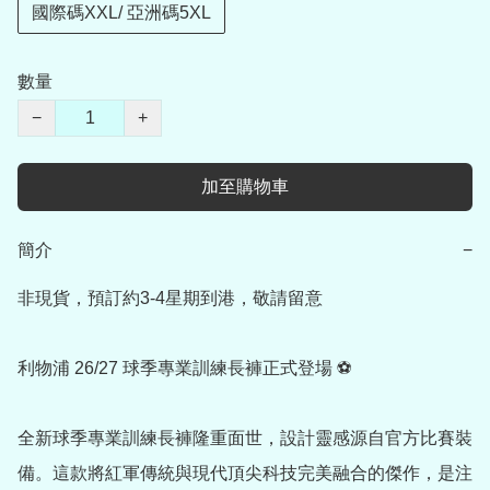
國際碼XXL/ 亞洲碼5XL
數量
−
+
加至購物車
簡介
−
非現貨，預訂約3-4星期到港，敬請留意

利物浦 26/27 球季專業訓練長褲正式登場 ⚽

全新球季專業訓練長褲隆重面世，設計靈感源自官方比賽裝
備。這款將紅軍傳統與現代頂尖科技完美融合的傑作，是注