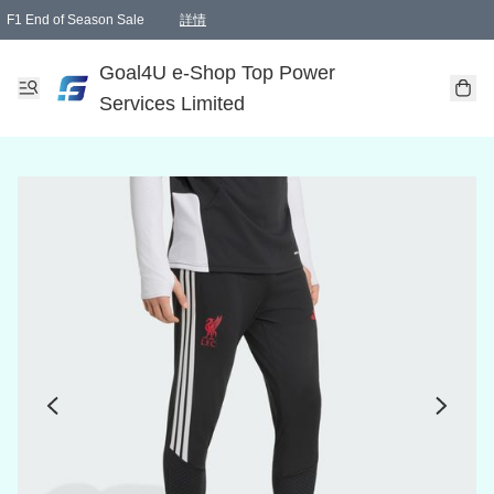
F1 End of Season Sale
詳情
🎉 生日優惠 🎂✨
單一訂單滿HKD1000.00免運費送本港順豐自取點或郵政局
Goal4U e-Shop Top Power
Services Limited