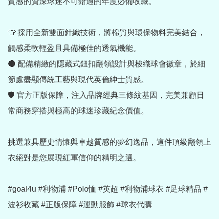
質感的資深球迷不可錯過的年度必備收藏。

👕 採用全新雙面針織技術，將棉質與環保物料完美結合，
觸感柔軟輕盈且具備極佳的透氣機能。

🔴 配備精緻的隱藏式鈕扣翻領設計與梭織球會徽章，於細
節處盡顯傳統工藝與現代英倫紳士質感。

🛡️ 官方正版保障，注入品牌經典三條紋基因，完美兼顧日
常商務穿搭與極高的球迷珍藏紀念價值。

挑選兼具歷史情懷與卓越質感的夢幻逸品，這件頂級翻領上
衣絕對是您展現紅軍信仰的精明之選。

#goal4u #利物浦 #Polo恤 #英超 #利物浦球衣 #足球精品 #
波衫收藏 #正版保障 #運動服飾 #球衣代購
