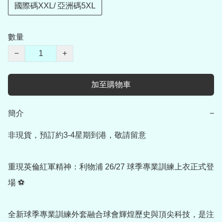
國際碼XXL/ 亞洲碼5XL
數量
−
+
加至購物車
簡介
−
非現貨，預訂約3-4星期到港，敬請留意

重現英倫紅軍精神：利物浦 26/27 球季專業訓練上衣正式登
場 ⚽

全新球季專業訓練外套融合球會輝煌歷史與頂尖科技，是注