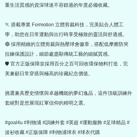
重生活質感的資深球迷不容錯過的年度必備收藏。

🏃 搭載專業 Formotion 立體剪裁科技，完美貼合人體工
學，助您在日常運動與出行時享受極致的靈活與舒適感。

🔴 採用精緻的立體剪裁與熱壓球會徽章，搭配低摩擦防夾
拉鍊保護設計，細節處盡顯傳統工藝的細膩質感。

🛡️ 官方正版保障並採用百分之百可回收環保物料打造，完
美兼顧日常穿搭與極高的珍藏紀念價值。

挑選兼具歷史情懷與卓越機能的夢幻逸品，這件頂級訓練外
套絕對是您展現紅軍信仰的精明之選。

#goal4u #利物浦 #訓練外套 #英超 #運動服飾 #足球精品 #
波衫收藏 #正版保障 #利物浦球衣 #球衣代購
