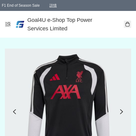
F1 End of Season Sale
詳情
🎉 生日優惠 🎂✨
單一訂單滿HKD1000.00免運費送本港順豐自取點或郵政局
Goal4U e-Shop Top Power
Services Limited