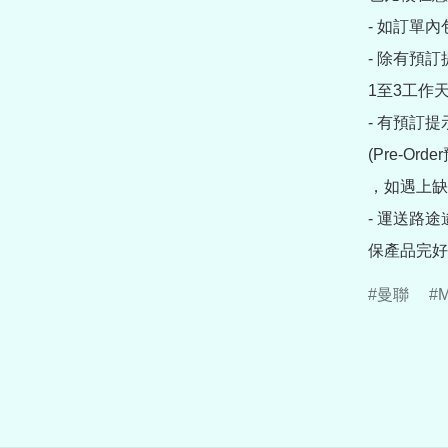
- 如訂單
- 除有預
1至3工作天
- 有預訂
(Pre-O
，如遇上缺
- 運送路
保產品完好
曼聯