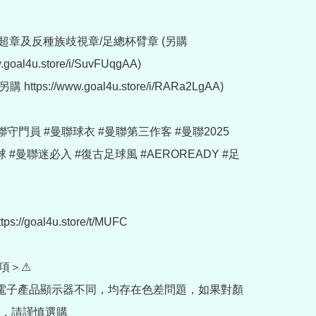
超章及反種族歧視章/足總杯臂章 (另購 
w.goal4u.store/i/SuvFUqgAA)

https://www.goal4u.store/i/RARa2LgAA)

曼聯守門員 #曼聯球衣 #曼聯第三作客 #曼聯2025 
足球 #曼聯迷必入 #復古足球風 #AEROREADY #足
://goal4u.store/t/MUFC

項＞⚠

部電子產品顯示器不同，均存在色差問題，如果對顏
，請謹慎選購
