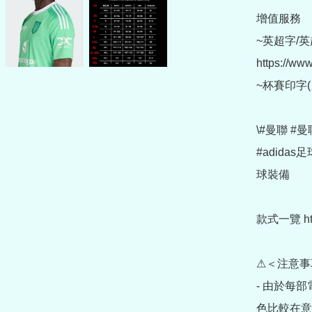
增值服務

~英超字/英
https://ww
~杯賽印字(另購 
\#曼聯 #
#adidas
球裝備

款式一覽 https
⚠＜注意事
- 由於每
色比較在意