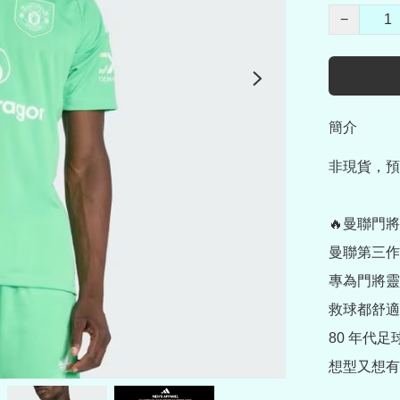
−
簡介
非現貨，預
🔥曼聯門將
曼聯第三作
專為門將靈
救球都舒適自
80 年代足球
想型又想有