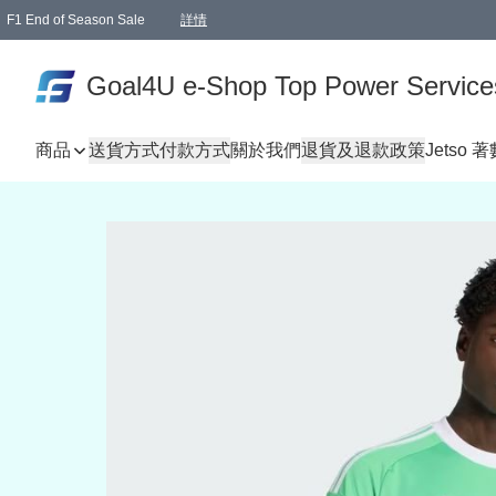
F1 End of Season Sale
詳情
🎉 生日優惠 🎂✨
單一訂單滿HKD1000.00免運費送本港順豐自取點或郵政局
Goal4U e-Shop Top Power Service
商品
送貨方式
付款方式
關於我們
退貨及退款政策
Jetso 