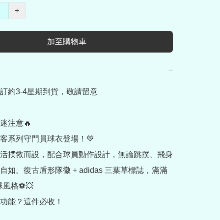
+
加至購物車
−
訂約3-4星期到貨，敬請留意

迷注意🔥

客系列守門員球衣登場！💚

活撲救而設，配合球員動作設計，無論跳撲、飛身
如。復古盾形隊徽 + adidas 三葉草標誌，滿滿 
風格⚽💥

功能？這件必收！
