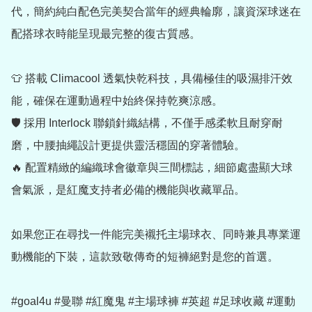
代，簡約純白配色完美契合當年的經典輪廓，讓資深球迷在
配搭球衣時能呈現最完整的復古質感。

👕 搭載 Climacool 透氣快乾科技，具備極佳的吸濕排汗效
能，確保在運動過程中始終保持乾爽涼感。

🛡️ 採用 Interlock 聯鎖針織結構，不僅手感柔軟且耐穿耐
磨，中腰抽繩設計更提供靈活穩固的穿著體驗。

🔥 配置精緻的編織球會徽章與三間標誌，細節處盡顯大球
會氣派，是紅魔支持者必備的機能與收藏單品。

如果您正在尋找一件能完美襯托主場球衣、同時兼具專業運
動機能的下裝，這款致敬傳奇的短褲絕對是您的首選。

#goal4u #曼聯 #紅魔鬼 #主場球褲 #英超 #足球收藏 #運動