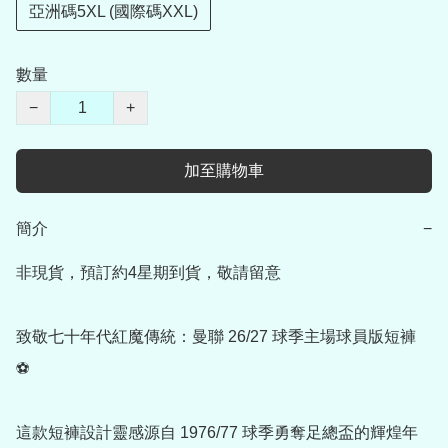
亞洲碼5XL (國際碼XXL)
數量
−
+
加至購物車
簡介
−
非現貨，預訂約4星期到貨，敬請留意

致敬七十年代紅魔傳統：曼聯 26/27 球季主場球員版短褲 
⚽

這款短褲設計靈感源自 1976/77 球季勇奪足總盃的輝煌年