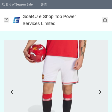
F1 End of Season Sale
詳情
🎉 生日優惠 🎂✨
單一訂單滿HKD1000.00免運費送本港順豐自取點或郵政局
Goal4U e-Shop Top Power
Services Limited