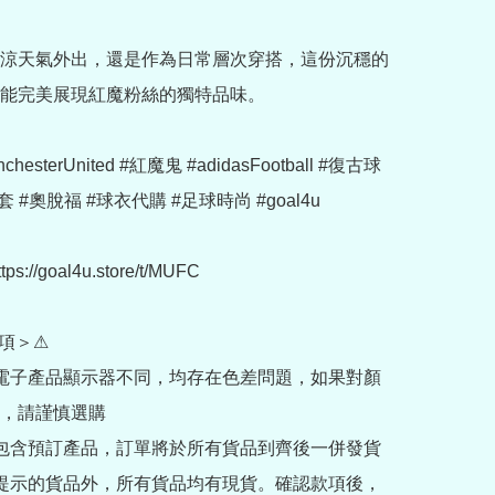
涼天氣外出，還是作為日常層次穿搭，這份沉穩的
能完美展現紅魔粉絲的獨特品味。

chesterUnited #紅魔鬼 #adidasFootball #復古球
 #奧脫福 #球衣代購 #足球時尚 #goal4u

://goal4u.store/t/MUFC

項＞⚠

部電子產品顯示器不同，均存在色差問題，如果對顏
，請謹慎選購

內包含預訂產品，訂單將於所有貨品到齊後一併發貨

訂提示的貨品外，所有貨品均有現貨。確認款項後，