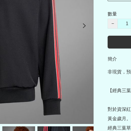
數量
−
簡介
非現貨，預
【經典三葉再
對於資深紅
黃金歲月。
經典三葉草