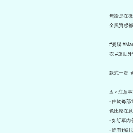
無論是在微
全黑質感都
#曼聯 #Man
衣 #運動外套
款式一覽 https
⚠＜注意事
- 由於每
色比較在意
- 如訂單
- 除有預