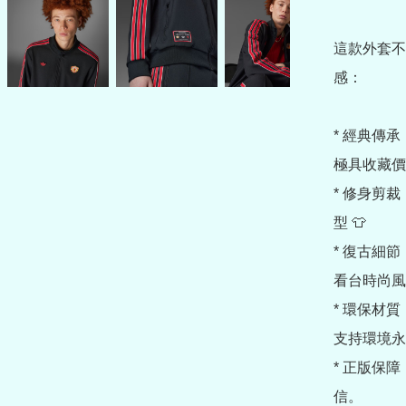
這款外套不
感：

* 經典傳承
極具收藏價值
* 修身剪裁
型 👕

* 復古細
看台時尚風格 
* 環保材
支持環境永續 
* 正版保
信。
