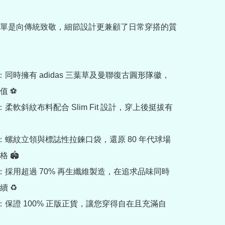
單是向傳統致敬，細節設計更兼顧了日常穿搭的質
：同時擁有 adidas 三葉草及曼聯復古圓形隊徽，
 ⚽

：柔軟斜紋布料配合 Slim Fit 設計，穿上後挺拔有
節：螺紋立領與標誌性拉鍊口袋，還原 80 年代球場
🏟️

質：採用超過 70% 再生纖維製造，在追求品味同時
♻️

障：保證 100% 正版正貨，讓您穿得自在且充滿自