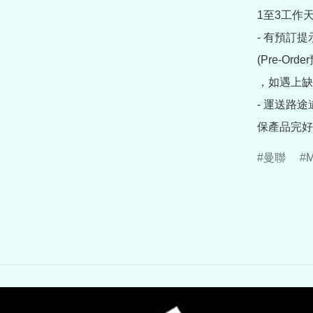
1至3工作天
- 有預訂
(Pre-O
，如遇上缺
- 運送路
保產品完好
曼聯