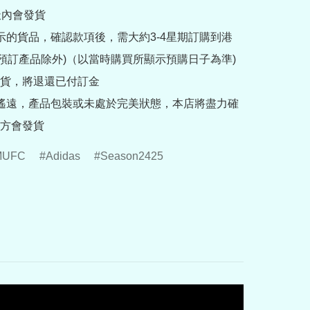
內會發貨

提示的貨品，確認款項後，需大約3-4星期訂購到港
rder預訂產品除外)（以當時購買所顯示預購日子為準) 
貨，將退還已付訂金

途遙遠，產品包裝或未處於完美狀態，本店將盡力確
方會發貨
MUFC
Adidas
Season2425