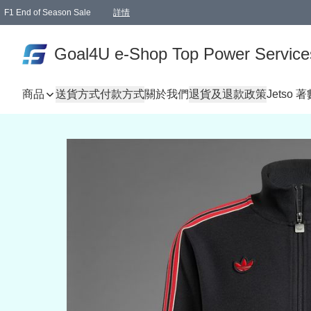
F1 End of Season Sale
詳情
🎉 生日優惠 🎂✨
單一訂單滿HKD1000.00免運費送本港順豐自取點或郵政局
Goal4U e-Shop Top Power Service
商品
送貨方式
付款方式
關於我們
退貨及退款政策
Jetso 