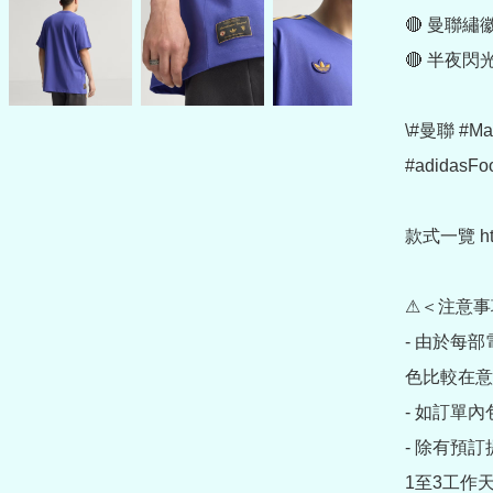
🔴 曼聯繡徽
🔴 半夜閃
\#曼聯 #Ma
#adidas
款式一覽 https
⚠＜注意事
- 由於每
色比較在意
- 如訂單
- 除有預
1至3工作天