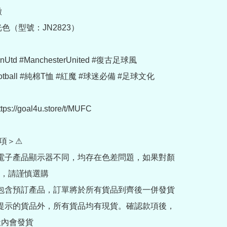


光色（型號：JN2823）

nUtd #ManchesterUnited #復古足球風 
Football #純棉T恤 #紅魔 #球迷必備 #足球文化

://goal4u.store/t/MUFC

項＞⚠

部電子產品顯示器不同，均存在色差問題，如果對顏
，請謹慎選購

內包含預訂產品，訂單將於所有貨品到齊後一併發貨

訂提示的貨品外，所有貨品均有現貨。確認款項後，
內會發貨
