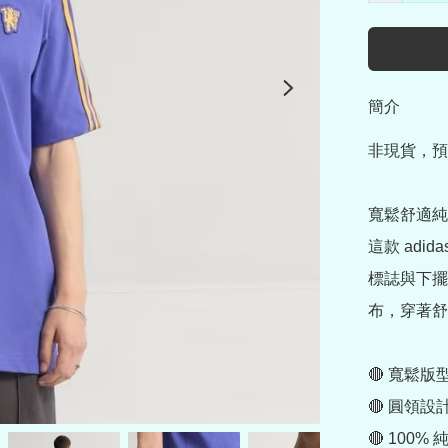
簡介
非現貨，預
寬鬆舒適純
這款 adi
標誌與下擺
布，穿著舒
🔴 寬鬆版型
🔴 圓領設計
🔴 100% 純