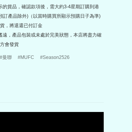
提示的貨品，確認款項後，需大約3-4星期訂購到港
rder預訂產品除外)（以當時購買所顯示預購日子為準) 
貨，將退還已付訂金

途遙遠，產品包裝或未處於完美狀態，本店將盡力確
方會發貨
曼聯
MUFC
Season2526