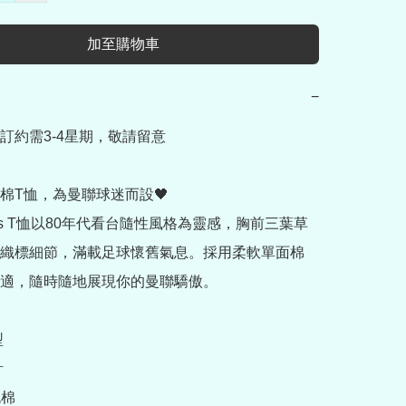
加至購物車
−
訂約需3-4星期，敬請留意

棉T恤，為曼聯球迷而設🖤

das T恤以80年代看台隨性風格為靈感，胸前三葉草
織標細節，滿載足球懷舊氣息。採用柔軟單面棉
適，隨時隨地展現你的曼聯驕傲。





棉
