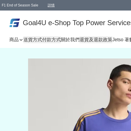
F1 End of Season Sale
詳情
🎉 生日優惠 🎂✨
單一訂單滿HKD1000.00免運費送本港順豐自取點或郵政局
Goal4U e-Shop Top Power Service
商品
送貨方式
付款方式
關於我們
退貨及退款政策
Jetso 