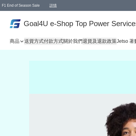
F1 End of Season Sale
詳情
🎉 生日優惠 🎂✨
單一訂單滿HKD1000.00免運費送本港順豐自取點或郵政局
Goal4U e-Shop Top Power Service
商品
送貨方式
付款方式
關於我們
退貨及退款政策
Jetso 