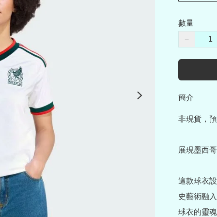
數量
−
簡介
非現貨，預
展現墨西哥
這款球衣設
史藝術融入
球衣的靈魂