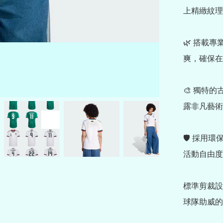
上精緻紋理
🌿 搭載專
爽，確保在
🎨 獨特
露非凡藝術
🛡️ 採
活動自由度
標準剪裁設
球隊助威的