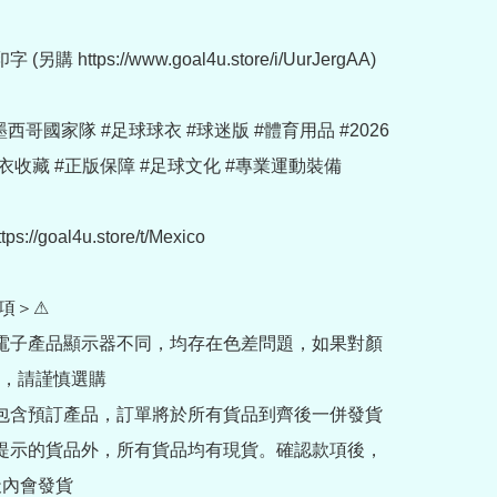
另購 https://www.goal4u.store/i/UurJergAA)

 #墨西哥國家隊 #足球球衣 #球迷版 #體育用品 #2026
衣收藏 #正版保障 #足球文化 #專業運動裝備

://goal4u.store/t/Mexico

項＞⚠

部電子產品顯示器不同，均存在色差問題，如果對顏
，請謹慎選購

內包含預訂產品，訂單將於所有貨品到齊後一併發貨

訂提示的貨品外，所有貨品均有現貨。確認款項後，
內會發貨
