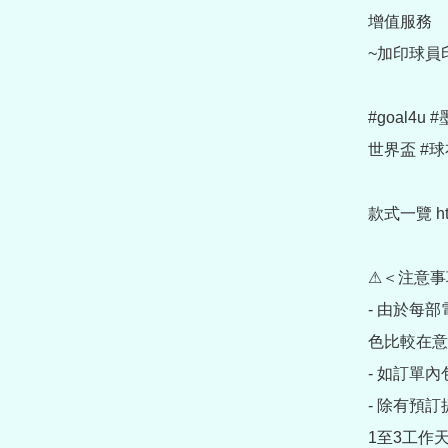
增值服務

~加印球員印字 (
#goal4u
世界盃 #球
款式一覽 https
⚠＜注意事
- 由於每
色比較在意
- 如訂單
- 除有預
1至3工作天