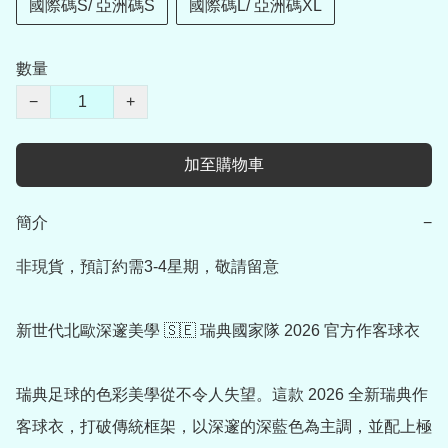
國際碼S/ 亞洲碼S
國際碼L/ 亞洲碼XL
數量
−
+
加至購物車
簡介
−
非現貨，預訂約需3-4星期，敬請留意

新世代北歐深邃美學 🇸🇪 瑞典國家隊 2026 官方作客球衣

瑞典足球的色彩美學從不令人失望。這款 2026 全新瑞典作
客球衣，打破傳統框架，以深邃的深藍色為主調，並配上極