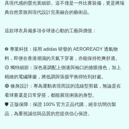
具現代感的螢光黃細節。這不僅是一件比賽裝備，更是將瑞
典自然景致與現代設計完美融合的藝術品。

這款球衣具備多項令球迷心動的工藝與價值：

⚽️ 專業科技：採用 adidas 研發的 AEROREADY 透氣物
料，即便在香港潮濕的天氣下穿著，亦能保持乾爽舒適。

🟡 獨特細節：深色基調配上側邊與袖口的搶眼撞色，加上
精緻的電繡隊徽，將低調與張揚平衡得恰到好處。

🔵 修身設計：專為運動表現而設的流線型剪裁，無論是在
看球賽還是日常穿搭，都能展現俐落的身型。

🛡️ 正版保障：保證 100% 官方正品代購，絕非坊間仿製
品，為重視誠信與品質的您提供信心保證。
