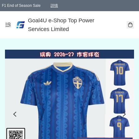
F1 End of Season Sale
詳情
🎉 生日優惠 🎂✨
單一訂單滿HKD1000.00免運費送本港順豐自取點或郵政局
Goal4U e-Shop Top Power
Services Limited