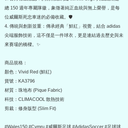
總 150 週年專屬隊徽，象徵著純正血統與無上榮譽，是每
位威爾斯死忠車迷的必備收藏。🛡️

4. 傳統與創新並重：傳承經典「鮮紅」視覺，結合 adidas 
尖端服飾技術，這不僅是一件球衣，更是連結過去歷史與未
來賽場的橋樑。✨

商品規格：

顏色：Vivid Red (鮮紅)

貨號：KA3796

材質：珠地布 (Pique Fabric)

科技：CLIMACOOL 散熱技術

剪裁：修身版型 (Slim Fit)

#Wales150 #Cymru #威爾斯足球 #AdidasSoccer #足球球