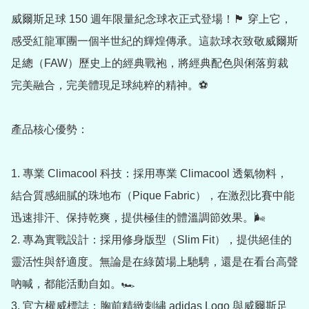
威爾斯足球 150 週年限量紀念球衣正式登場！🏴󠁧󠁢󠁷󠁬󠁳󠁿 穿上它，
感受紅龍軍團一個半世紀的輝煌傳承。這款球衣致敬威爾斯
足總（FAW）歷史上的經典戰袍，將經典配色與俐落剪裁
完美融合，完美體現足球純粹的精神。⚽️

產品核心優勢：

1. 專業 Climacool 科技：採用專業 Climacool 透氣物料，
結合質感細膩的珠地布（Pique Fabric），在激烈比賽中能
迅速排汗、保持乾爽，提供極佳的體溫調節效果。🌬️

2. 專為實戰設計：採用修身版型（Slim Fit），提供絕佳的
靈活性與舒適度。無論是在綠茵場上馳騁，還是在看台高聲
吶喊，都能活動自如。🏎️

3. 官方權威標誌：胸前精緻刺繡 adidas Logo 與威爾斯足