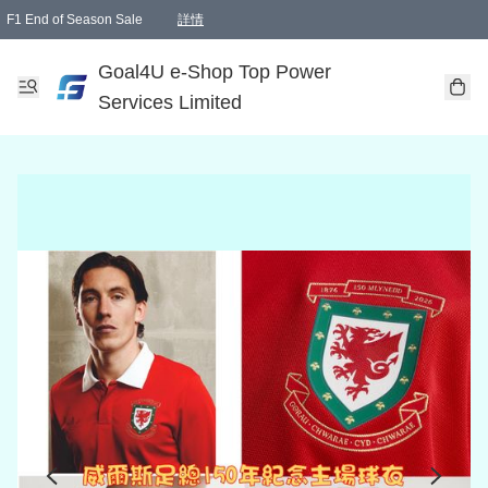
F1 End of Season Sale
詳情
🎉 生日優惠 🎂✨
單一訂單滿HKD1000.00免運費送本港順豐自取點或郵政局
Goal4U e-Shop Top Power
Services Limited