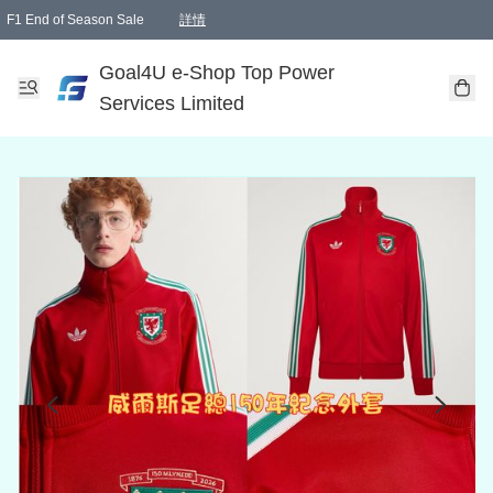
F1 End of Season Sale
詳情
🎉 生日優惠 🎂✨
單一訂單滿HKD1000.00免運費送本港順豐自取點或郵政局
Goal4U e-Shop Top Power
Services Limited