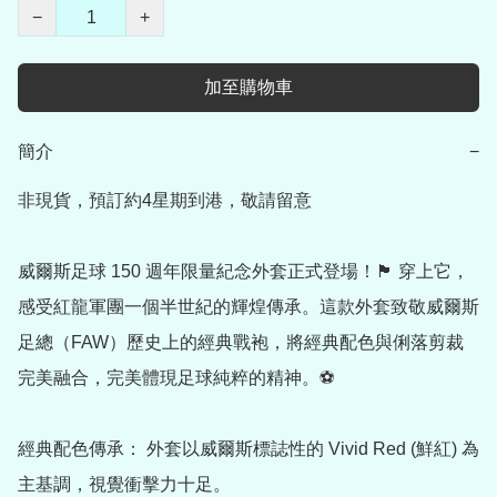
−
+
加至購物車
簡介
−
非現貨，預訂約4星期到港，敬請留意

威爾斯足球 150 週年限量紀念外套正式登場！🏴󠁧󠁢󠁷󠁬󠁳󠁿 穿上它，
感受紅龍軍團一個半世紀的輝煌傳承。這款外套致敬威爾斯
足總（FAW）歷史上的經典戰袍，將經典配色與俐落剪裁
完美融合，完美體現足球純粹的精神。⚽️

經典配色傳承： 外套以威爾斯標誌性的 Vivid Red (鮮紅) 為
主基調，視覺衝擊力十足。
