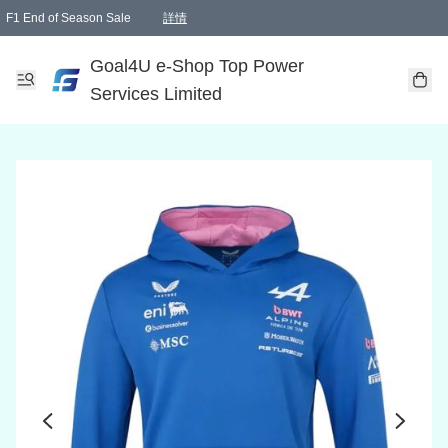
F1 End of Season Sale
詳情
🎉 生日優惠 🎂✨
單一訂單滿HKD1000.00免運費送本港順豐自取點或郵政局
Goal4U e-Shop Top Power
Services Limited