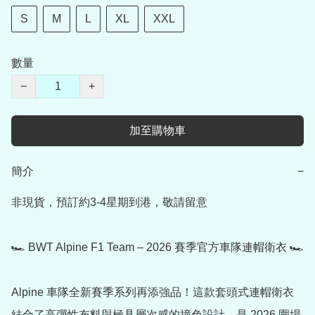
S
M
L
XL
XXL
數量
−
+
加至購物車
簡介
−
非現貨，預訂約3-4星期到港，敬請留意

🏎️ BWT Alpine F1 Team – 2026 賽季官方車隊連帽衛衣 🏎️

Alpine 車隊全新賽季系列再添強品！這款套頭式連帽衛衣
結合了高彈性布料與極具層次感的撞色設計，是 2026 圍場