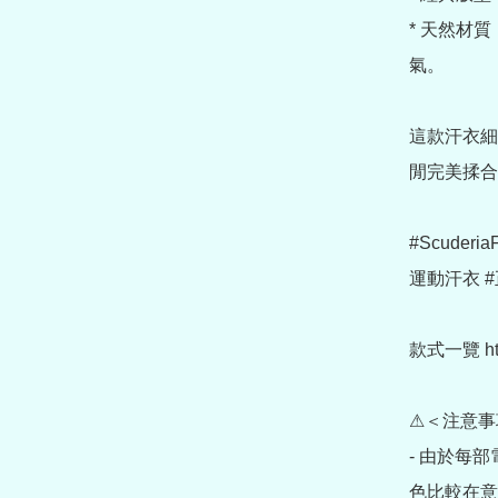
* 天然材質
氣。

這款汗衣細
閒完美揉合
#Scuderia
運動汗衣 #正
款式一覽 https:
⚠＜注意事
- 由於每
色比較在意