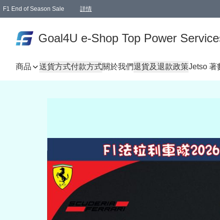
F1 End of Season Sale
詳情
🎉 生日優惠 🎂✨
單一訂單滿HKD1000.00免運費送本港順豐自取點或郵政局
Goal4U e-Shop Top Power Service
商品
送貨方式
付款方式
關於我們
退貨及退款政策
Jetso 