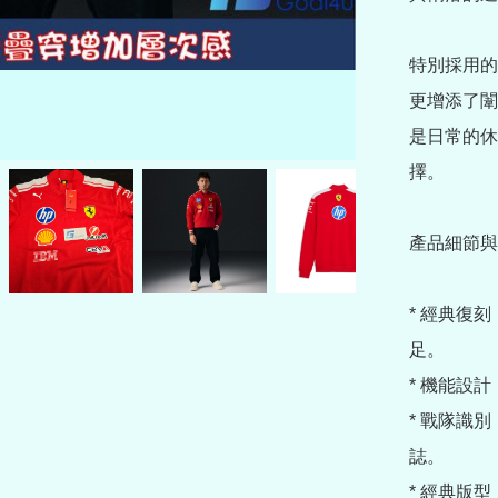
特別採用的
更增添了闈
是日常的休
擇。

產品細節與
* 經典復
足。

* 機能設
* 戰隊識
誌。

* 經典版型