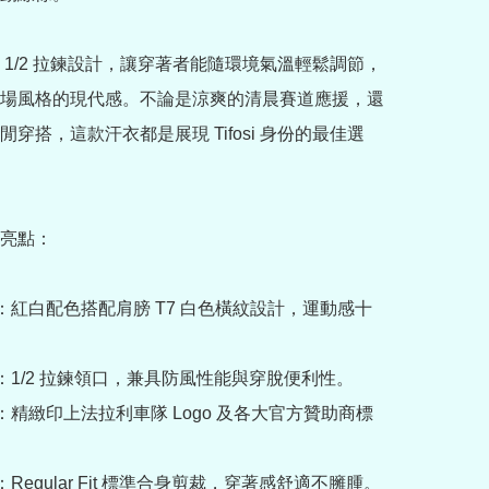
 1/2 拉鍊設計，讓穿著者能隨環境氣溫輕鬆調節，
場風格的現代感。不論是涼爽的清晨賽道應援，還
閒穿搭，這款汗衣都是展現 Tifosi 身份的最佳選
亮點：

刻：紅白配色搭配肩膀 T7 白色橫紋設計，運動感十
計：1/2 拉鍊領口，兼具防風性能與穿脫便利性。

別：精緻印上法拉利車隊 Logo 及各大官方贊助商標
：Regular Fit 標準合身剪裁，穿著感舒適不臃腫。
