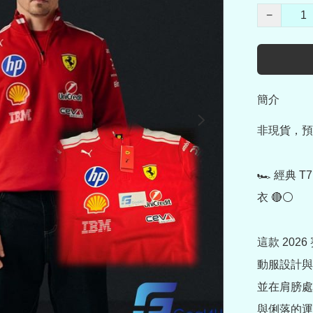
−
簡介
非現貨，預
🏎️ 經典 
衣 🔴⚪

這款 202
動服設計與
並在肩膀處
與俐落的運