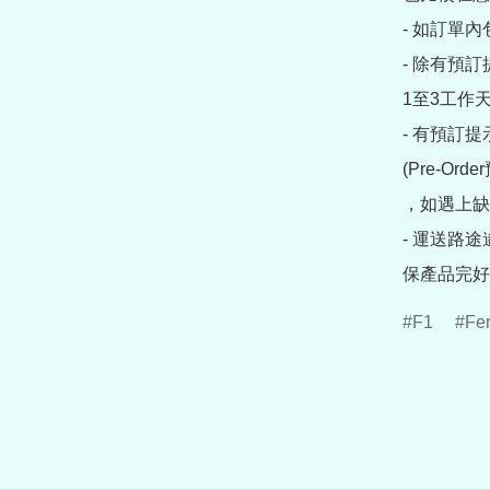
- 如訂單
- 除有預
1至3工作天
- 有預訂
(Pre-O
，如遇上缺
- 運送路
保產品完好
F1
Fer