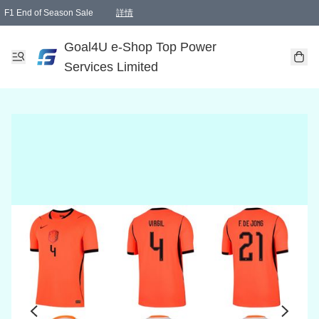
F1 End of Season Sale
詳情
🎉 生日優惠 🎂✨
單一訂單滿HKD1000.00免運費送本港順豐自取點或郵政局
Goal4U e-Shop Top Power
Services Limited