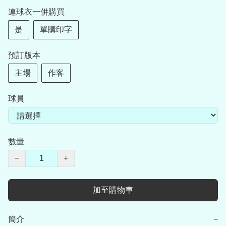
連球衣一併購買
是
單購印字
預訂版本
主場
作客
球員
數量
−
+
加至購物車
簡介
−