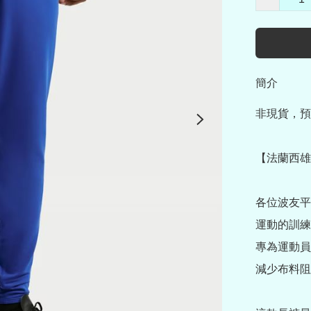
簡介
非現貨，預
【法蘭西雄雞
各位波友平
運動的訓練長
專為運動員
減少布料阻