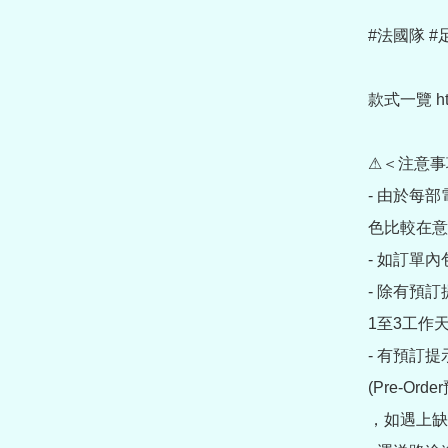
#法國隊 #
款式一覽 https
⚠＜注意事
- 由於每
色比較在意
- 如訂單
- 除有預
1至3工作天
- 有預訂
(Pre-O
，如遇上缺