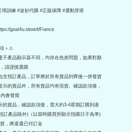
足球訓練 #波衫代購 #正版保障 #運動穿搭

://goal4u.store/t/France

項＞⚠

部電子產品顯示器不同，均存在色差問題，如果對顏
，請謹慎選購

內包含預訂產品，訂單將於所有貨品到齊後一併發貨

訂提示的貨品外，所有貨品均有現貨。確認款項後，
內會發貨

提示的貨品，確認款項後，需大約3-4星期訂購到港
rder預訂產品除外)（以當時購買所顯示預購日子為準) 
貨，將退還已付訂金
