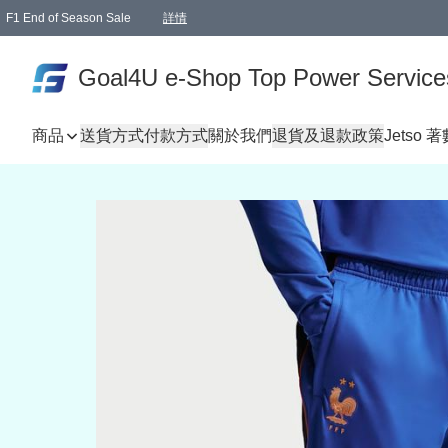
F1 End of Season Sale
詳情
🎉 生日優惠 🎂✨
單一訂單滿HKD1000.00免運費送本港順豐自取點或郵政局
Goal4U e-Shop Top Power Service
商品
送貨方式
付款方式
關於我們
退貨及退款政策
Jetso 