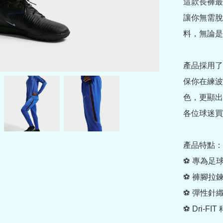
這款長褲最
讓你無需脫
料，無論是
產品採用了 
保你在練波
色，更顯出
各位球迷買
產品特點：

⚽️ 專為足
⚽️ 褲腳拉
⚽️ 彈性針
⚽️ Dri-F