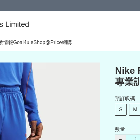
s Limited
著數情報
Goal4u eShop@Price網購
Nike
專業訓
預訂呎碼
S
M
數量
−