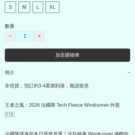
S
M
L
XL
數量
−
+
加至購物車
簡介
−
非現貨，預訂約3-4星期到港，敬請留意

王者之風：2026 法國隊 Tech Fleece Windrunner 外套 
🇫🇷

法國隊球迷的冬日穿搭首選！這款經典 Windrunner 連帽外