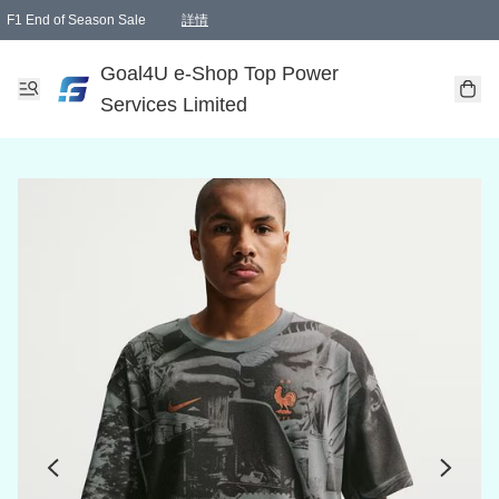
F1 End of Season Sale
詳情
🎉 生日優惠 🎂✨
單一訂單滿HKD1000.00免運費送本港順豐自取點或郵政局
Goal4U e-Shop Top Power
Services Limited