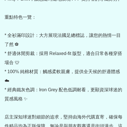
重點特色一覽：

* 全衫滿印設計：大方展現法國足總標誌，讓您的熱情一目
了然 ⚽

* 舒適休閒剪裁：採用 Relaxed-fit 版型，適合日常各種穿搭
場合 👕

* 100% 純棉材質：觸感柔軟親膚，提供全天候的舒適體感 
☁️

* 經典鐵灰色調：Iron Grey 配色低調耐看，更顯資深球迷的
質感風格 ✨

店主深知球迷對細節的追求，堅持由海外代購直寄，確保每
件精品均為正版保障。無論是與朋友觀賽還是街頭漫步，這