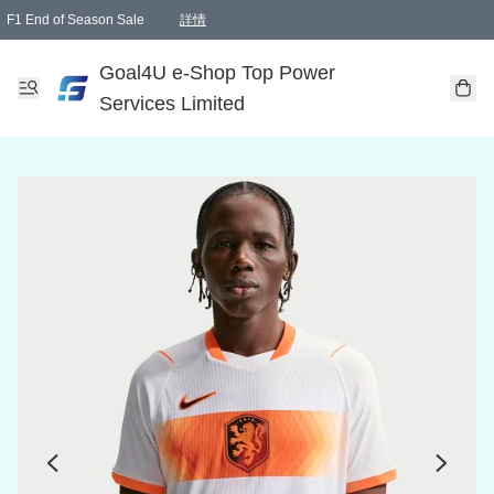
F1 End of Season Sale
詳情
🎉 生日優惠 🎂✨
單一訂單滿HKD1000.00免運費送本港順豐自取點或郵政局
Goal4U e-Shop Top Power
Services Limited