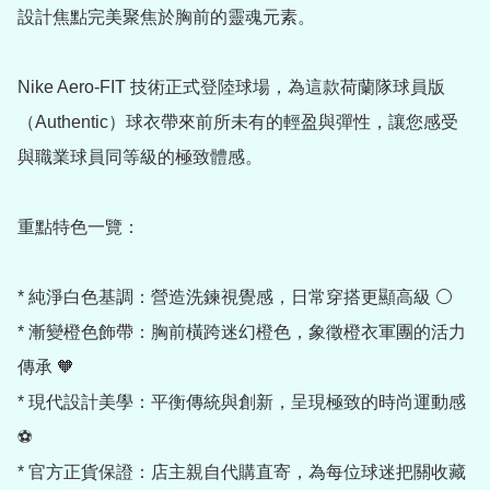
設計焦點完美聚焦於胸前的靈魂元素。

Nike Aero-FIT 技術正式登陸球場，為這款荷蘭隊球員版
（Authentic）球衣帶來前所未有的輕盈與彈性，讓您感受
與職業球員同等級的極致體感。

重點特色一覽：

* 純淨白色基調：營造洗鍊視覺感，日常穿搭更顯高級 ⚪

* 漸變橙色飾帶：胸前橫跨迷幻橙色，象徵橙衣軍團的活力
傳承 🧡

* 現代設計美學：平衡傳統與創新，呈現極致的時尚運動感 
⚽

* 官方正貨保證：店主親自代購直寄，為每位球迷把關收藏