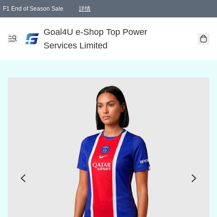
F1 End of Season Sale
詳情
🎉 生日優惠 🎂✨
單一訂單滿HKD1000.00免運費送本港順豐自取點或郵政局
Goal4U e-Shop Top Power
Services Limited