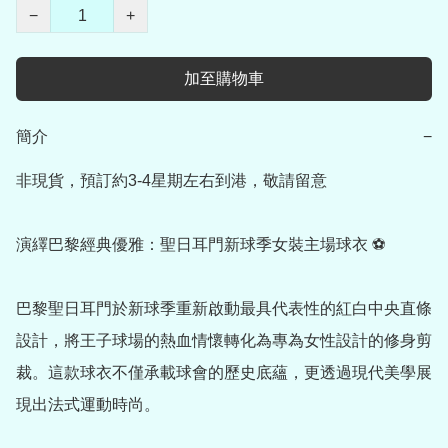
−
+
加至購物車
簡介
−
非現貨，預訂約3-4星期左右到港，敬請留意

演繹巴黎經典優雅：聖日耳門新球季女裝主場球衣 ⚽

巴黎聖日耳門於新球季重新啟動最具代表性的紅白中央直條
設計，將王子球場的熱血情懷轉化為專為女性設計的修身剪
裁。這款球衣不僅承載球會的歷史底蘊，更透過現代美學展
現出法式運動時尚。
