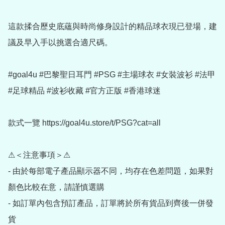
這款揉合歷史底蘊與時尚修身設計的精品球衣現已登場，建
議及早入手以挑選合適尺碼。

#goal4u #巴黎聖日耳門 #PSG #主場球衣 #女裝波衫 #法甲 
#足球精品 #波衫收藏 #官方正版 #香港球迷

款式一覽 https://goal4u.store/t/PSG?cat=all

⚠＜注意事項＞⚠

- 由於每部電子產品顯示器不同，均存在色差問題，如果對
顏色比較在意，請謹慎選購

- 如訂單內包含預訂產品，訂單將於所有貨品到齊後一併發
貨
