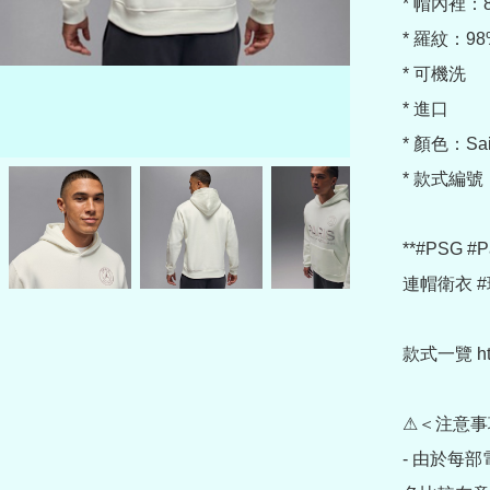
* 帽內裡：
* 羅紋：98
* 可機洗

* 進口

* 顏色：Sail
* 款式編號：
**#PSG #P
連帽衛衣 #球迷
款式一覽 https
⚠＜注意事
- 由於每