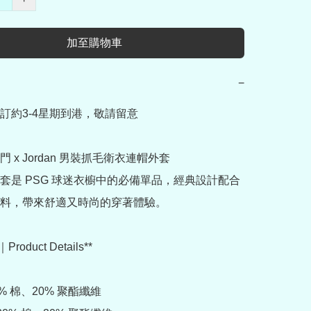
加至購物車
−
訂約3-4星期到港，敬請留意

 x Jordan 男裝抓毛衛衣連帽外套

套是 PSG 球迷衣櫥中的必備單品，經典設計配合
料，帶來舒適又時尚的穿著體驗。

oduct Details**

% 棉、20% 聚酯纖維
