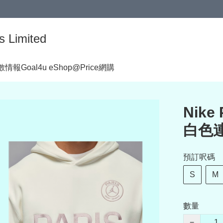
s Limited
著數情報
Goal4u eShop@Price網購
Nike
白色連
預訂呎碼
S
M
數量
−