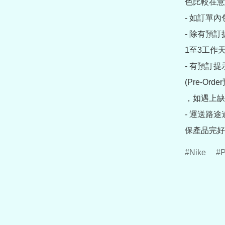
色比較在意
- 如訂單
- 除有預
1至3工作天
- 有預訂
(Pre-O
，如遇上缺
- 運送路
保產品完好
Nike