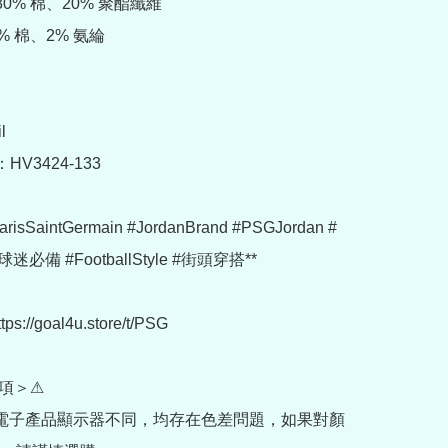
80% 棉、20% 聚酯纖維

% 棉、2% 氨綸



HV3424-133

arisSaintGermain #JordanBrand #PSGJordan #
必備 #FootballStyle #街頭穿搭**

://goal4u.store/t/PSG

項＞⚠

部電子產品顯示器不同，均存在色差問題，如果對顏