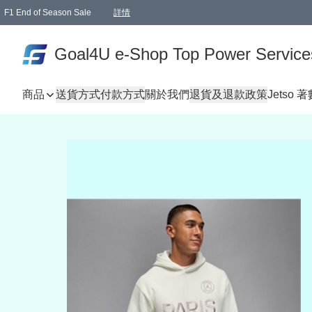
F1 End of Season Sale
詳情
🎉 生日優惠 🎂✨
單一訂單滿HKD1000.00免運費送本港順豐自取點或郵政局
Goal4U e-Shop Top Power Service
商品
送貨方式
付款方式
關於我們
退貨及退款政策
Jetso 