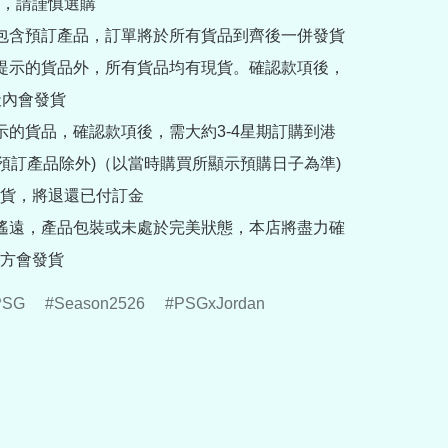
，請謹慎選購

內包含預訂產品，訂單將於所有貨品到齊後一併發貨

訂提示的貨品外，所有貨品均有現貨。確認款項後，
內會發貨

提示的貨品，確認款項後，需大約3-4星期訂購到港
rder預訂產品除外)（以當時購買所顯示預購日子為準) 
貨，將退還已付訂金

途遙遠，產品包裝或未處於完美狀態，本店將盡力確
方會發貨
PSG
Season2526
PSGxJordan