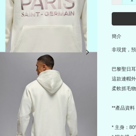
簡介
非現貨，預
巴黎聖日耳門
這款連帽外
柔軟抓毛物
**產品資料｜Pr
* 主身：80