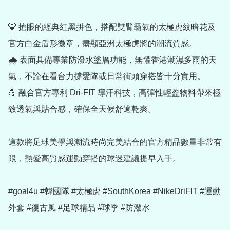
🐯 搶眼的經典紅黑拼色，搭配雙臂霸氣的太極虎紋暗花及
官方白金盾形徽章，盡顯亞洲太極虎將的潮流質感。

🌧️ 表面具備專業防潑水塗層功能，無懼香港潮濕多雨的天
氣，不論在看台力撐愛隊或日常街頭穿搭皆十分實用。

💪 融合官方專利 Dri-FIT 導汗科技，高彈性輕盈物料帶來極
致透氣與貼合感，確保全天候舒適乾爽。

這款將足球美學與潮流時尚完美結合的官方精品數量非常有
限，熱愛高質感運動穿搭的球迷建議提早入手。

#goal4u #韓國隊 #太極虎 #SouthKorea #NikeDriFIT #運動
外套 #復古風 #足球精品 #球季 #防潑水
