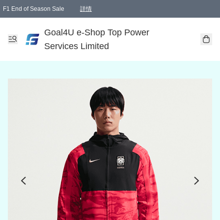
F1 End of Season Sale
詳情
🎉 生日優惠 🎂✨
單一訂單滿HKD1000.00免運費送本港順豐自取點或郵政局
Goal4U e-Shop Top Power
Services Limited