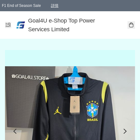
F1 End of Season Sale
詳情
🎉 生日優惠 🎂✨
單一訂單滿HKD1000.00免運費送本港順豐自取點或郵政局
Goal4U e-Shop Top Power
Services Limited