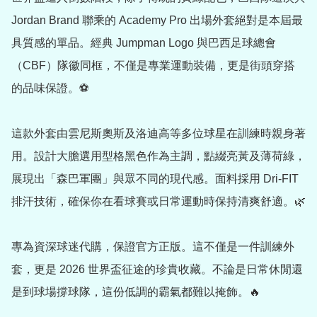
Jordan Brand 聯乘的 Academy Pro 出場外套絕對是本屆最
具質感的單品。經典 Jumpman Logo 與巴西足球總會
（CBF）隊徽同框，不僅是專業運動裝備，更是街頭穿搭
的品味保證。⚽️

這款外套由雲尼斯奧斯及洛迪高等多位球星在訓練時親身著
用。設計大膽選用型格黑色作為主調，點綴亮黃及薄荷綠，
展現出「森巴軍團」與眾不同的現代感。面料採用 Dri-FIT 
排汗技術，確保你在看球賽或日常運動時保持清爽舒適。🌿

專為資深球迷代購，保證官方正版。這不僅是一件訓練外
套，更是 2026 世界盃征途的珍貴收藏。不論是日常休閒還
是到球場撐球隊，這份低調的霸氣都難以掩飾。🔥
