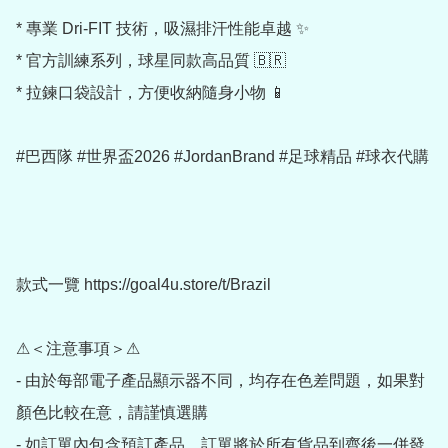
* 專業 Dri-FIT 技術，吸濕排汗性能卓越 ✨

* 官方訓練系列，球星同款高品質 🇧🇷

* 拉鍊口袋設計，方便收納隨身小物 📱

#巴西隊 #世界盃2026 #JordanBrand #足球精品 #球衣代購

款式一覽 https://goal4u.store/t/Brazil

⚠＜注意事項＞⚠

- 由於每部電子產品顯示器不同，均存在色差問題，如果對
顏色比較在意，請謹慎選購

- 如訂單內包含預訂產品，訂單將於所有貨品到齊後一併發