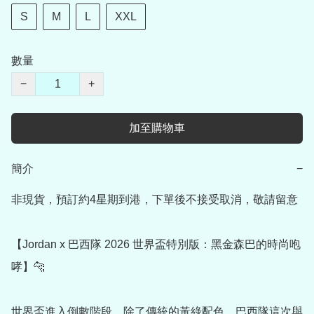
S
M
L
XXL
數量
−
+
加至購物車
簡介
−
非現貨，預訂約4星期到港，下單後不接受取消，敬請留意

【Jordan x 巴西隊 2026 世界盃特別版：黑金森巴的時尚咆
哮】🐆

世界盃進入倒數階段，除了傳統的黃綠配色，巴西隊這次與 