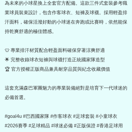
為未來的小球星換上全套官方配備。這款三件式套裝參考職
業球員裝束設計，包含作客球衣、短褲及球襪。採用輕盈排
汗面料，確保活潑好動的小球迷在奔跑或比賽時，依然能保
持乾爽舒適的極佳體感。

👕 專業排汗材質配合輕盈面料確保穿著涼爽舒適

🌟 完整收錄球衣短褲與球襪打造正統國家隊造型

🏆 官方授權正版商品兼具耐穿品質與紀念收藏價值

這套充滿森巴軍團魅力的專業裝備絕對是培育下一代球迷的
必備首選。

#goal4u #巴西國家隊 #作客球衣 #足球套裝 #小童球衣 
#2026賽季 #足球精品 #球迷必備 #正版保證 #香港足球用