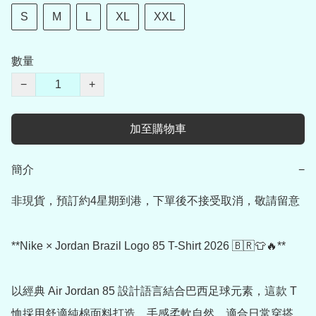
S
M
L
XL
XXL
數量
−
+
加至購物車
簡介
−
非現貨，預訂約4星期到港，下單後不接受取消，敬請留意

**Nike × Jordan Brazil Logo 85 T-Shirt 2026 🇧🇷👕🔥**

以經典 Air Jordan 85 設計語言結合巴西足球元素，這款 T 
恤採用舒適純棉面料打造，手感柔軟自然，適合日常穿搭，