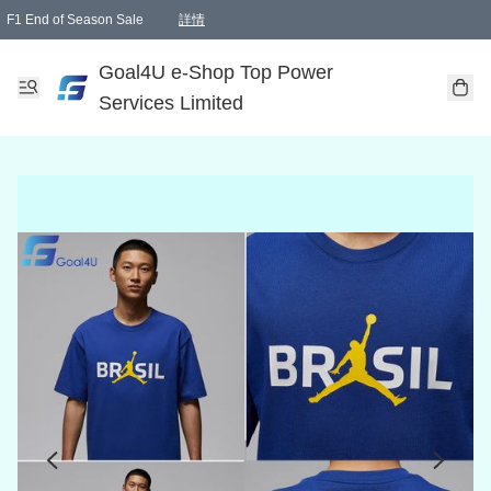
F1 End of Season Sale
詳情
🎉 生日優惠 🎂✨
單一訂單滿HKD1000.00免運費送本港順豐自取點或郵政局
Goal4U e-Shop Top Power
Services Limited