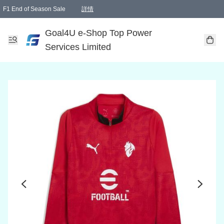
F1 End of Season Sale
詳情
🎉 生日優惠 🎂✨
單一訂單滿HKD1000.00免運費送本港順豐自取點或郵政局
Goal4U e-Shop Top Power
Services Limited