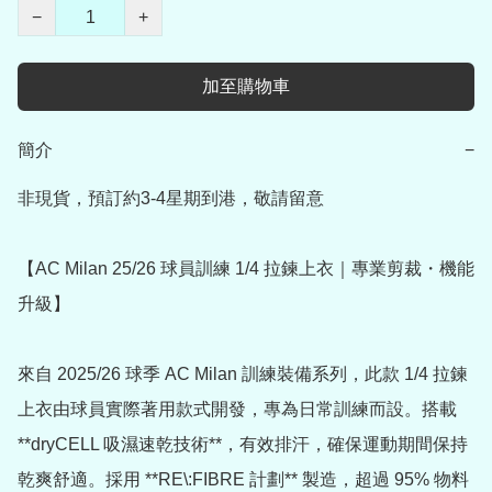
−
+
加至購物車
簡介
−
非現貨，預訂約3-4星期到港，敬請留意

【AC Milan 25/26 球員訓練 1/4 拉鍊上衣｜專業剪裁・機能
升級】

來自 2025/26 球季 AC Milan 訓練裝備系列，此款 1/4 拉鍊
上衣由球員實際著用款式開發，專為日常訓練而設。搭載 
**dryCELL 吸濕速乾技術**，有效排汗，確保運動期間保持
乾爽舒適。採用 **RE\:FIBRE 計劃** 製造，超過 95% 物料