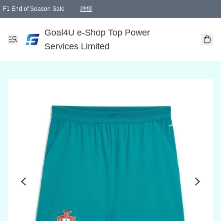
F1 End of Season Sale
詳情
🎉 生日優惠 🎂✨
單一訂單滿HKD1000.00免運費送本港順豐自取點或郵政局
Goal4U e-Shop Top Power
Services Limited