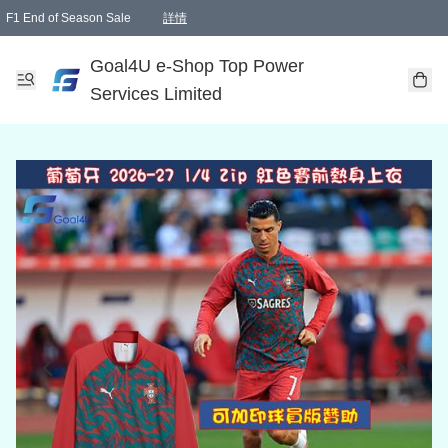
F1 End of Season Sale
詳情
🎉 生日優惠 🎂✨
單一訂單滿HKD1000.00免運費送本港順豐自取點或郵政局
Goal4U e-Shop Top Power
Services Limited