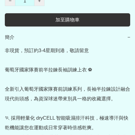
−
+
加至購物車
簡介
−
非現貨，預訂約3-4星期到港，敬請留意

葡萄牙國家隊賽前半拉鍊長袖訓練上衣 ⚽

全新引入葡萄牙國家隊賽前訓練系列，長袖半拉鍊設計融合
現代街頭感，為資深球迷帶來別具一格的收藏選擇。

🏃 採用輕量化 dryCELL 智能吸濕排汗科技，極速導汗與快
乾機能讓您在運動或日常穿著時倍感乾爽。
