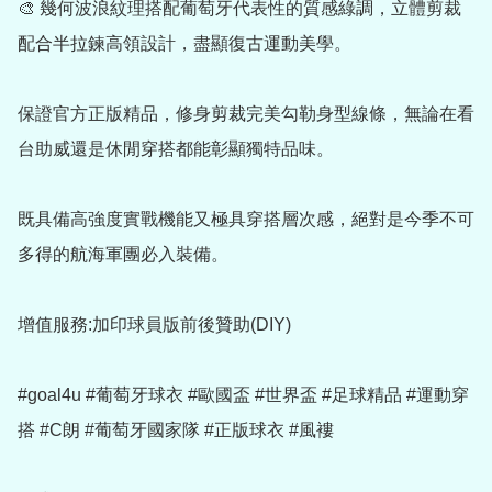
🎨 幾何波浪紋理搭配葡萄牙代表性的質感綠調，立體剪裁
配合半拉鍊高領設計，盡顯復古運動美學。

保證官方正版精品，修身剪裁完美勾勒身型線條，無論在看
台助威還是休閒穿搭都能彰顯獨特品味。

既具備高強度實戰機能又極具穿搭層次感，絕對是今季不可
多得的航海軍團必入裝備。

增值服務:加印球員版前後贊助(DIY)

#goal4u #葡萄牙球衣 #歐國盃 #世界盃 #足球精品 #運動穿
搭 #C朗 #葡萄牙國家隊 #正版球衣 #風褸
