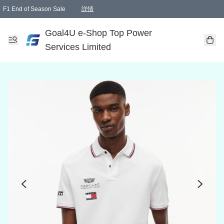
F1 End of Season Sale
詳情
🎉 生日優惠 🎂✨
單一訂單滿HKD1000.00免運費送本港順豐自取點或郵政局
Goal4U e-Shop Top Power
Services Limited