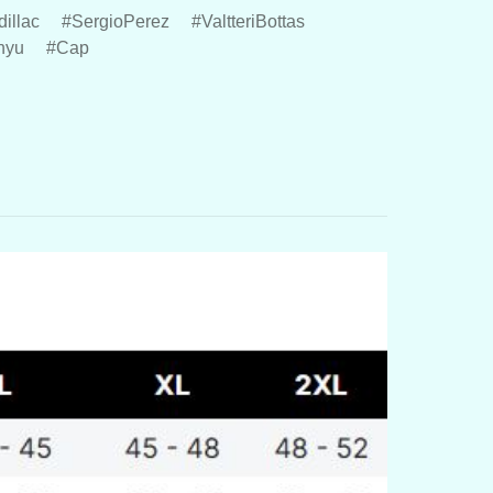
illac
SergioPerez
ValtteriBottas
nyu
Cap