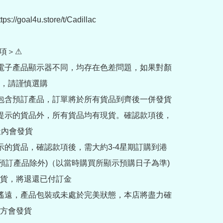
://goal4u.store/t/Cadillac

項＞⚠

部電子產品顯示器不同，均存在色差問題，如果對顏
，請謹慎選購

內包含預訂產品，訂單將於所有貨品到齊後一併發貨

訂提示的貨品外，所有貨品均有現貨。確認款項後，
內會發貨

提示的貨品，確認款項後，需大約3-4星期訂購到港
rder預訂產品除外)（以當時購買所顯示預購日子為準) 
貨，將退還已付訂金

途遙遠，產品包裝或未處於完美狀態，本店將盡力確
方會發貨