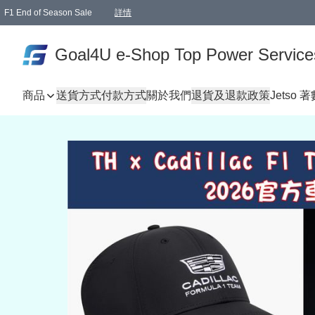
F1 End of Season Sale
詳情
🎉 生日優惠 🎂✨
單一訂單滿HKD1000.00免運費送本港順豐自取點或郵政局
Goal4U e-Shop Top Power Service
商品
送貨方式
付款方式
關於我們
退貨及退款政策
Jetso 