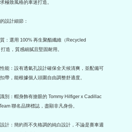
求極致風格的車迷打造。

的設計細節：

：選用 100% 再生聚酯纖維（Recycled 
ter）打造，質感細膩且堅固耐用。

性能：設有透氣孔設計確保全天候清爽，並配備可
扣帶，能根據個人頭圍自由調整舒適度。

：帽身飾有搶眼的 Tommy Hilfiger x Cadillac 
a 1 Team 聯名品牌標誌，盡顯非凡身份。

設計：簡約而不失格調的純白設計，不論是賽車週