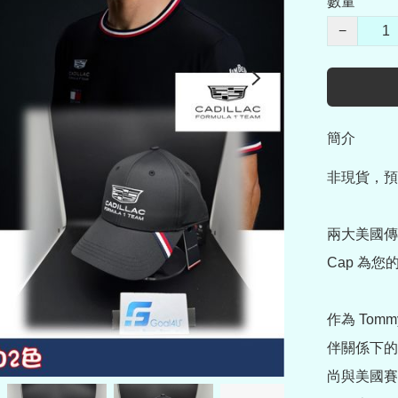
數量
−
簡介
非現貨，預
兩大美國傳奇
Cap 為您
作為 Tommy 
伴關係下的
尚與美國賽