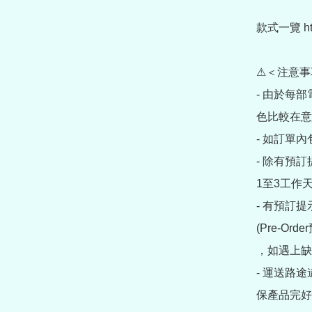
款式一覽 https
⚠＜注意事
- 由於每
色比較在意
- 如訂單
- 除有預
1至3工作天
- 有預訂
(Pre-O
，如遇上缺
- 運送路
保產品完好