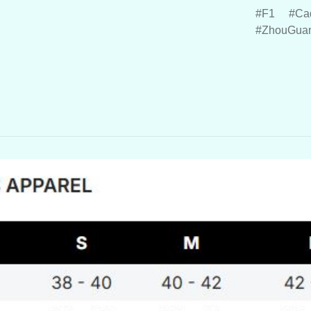
F1
Cad
ZhouGua