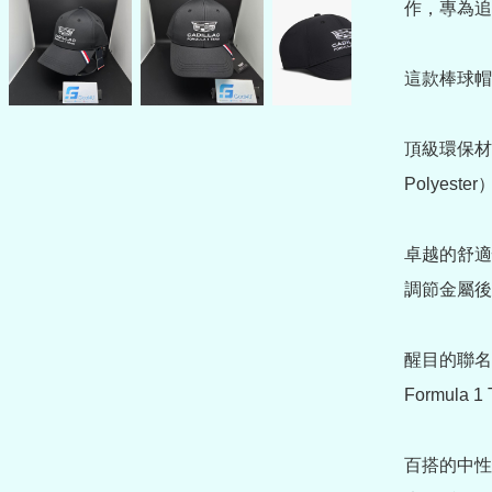
作，專為追
這款棒球帽
頂級環保材質
Polyes
卓越的舒適
調節金屬後
醒目的聯名識別
Formul
百搭的中性