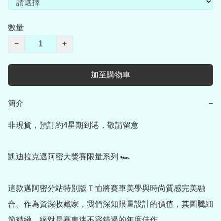
數量
−
+
加至購物車
簡介
−
非現貨，預訂約4星期到港，敬請留意

凱迪拉克邁阿密大獎賽限量系列 🏎️

這款邁阿密分站特別版Ｔ恤將賽車美學與時尚質感完美融
合。作為資深收藏家，我們深知限量設計的價值，其圖騰細
節精緻，絕對是賽車迷不容錯過的年度佳作。
