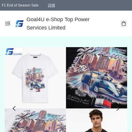
F1 End of Season Sale
詳情
🎉 生日優惠 🎂✨
單一訂單滿HKD1000.00免運費送本港順豐自取點或郵政局
Goal4U e-Shop Top Power
Services Limited