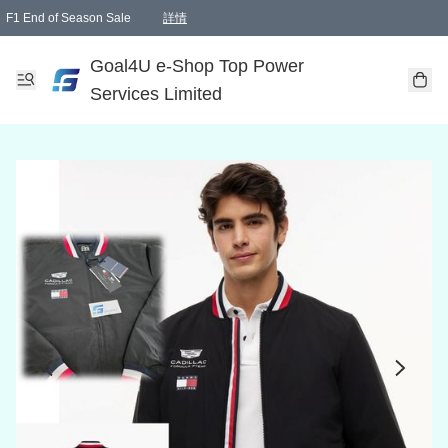
F1 End of Season Sale
詳情
🎉 生日優惠 🎂✨
單一訂單滿HKD1000.00免運費送本港順豐自取點或郵政局
Goal4U e-Shop Top Power
Services Limited