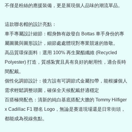
不僅是粉絲的應援裝備，更是展現個人品味的潮流單品。

這款聯名帽的設計亮點：

車手專屬設計細節：帽身飾有啟發自 Bottas 車手身份的專
屬圖騰與圖形設計，細節處處體現對專業競速的致敬。

高品質環保面料：選用 100% 再生聚酯纖維 (Recycled 
Polyester) 打造，質感紮實且具有良好的耐用性，適合長時
間配戴。

個性化調節設計：後方設有可調節式金屬扣帶，能根據個人
需求輕鬆調整頭圍，確保全天候配戴舒適穩定

百搭極簡配色：清新的純白基底搭配大膽的 Tommy Hilfiger 
x Cadillac F1 聯名 Logo，無論是賽道現場還是日常街頭，
都能成為視線焦點。
