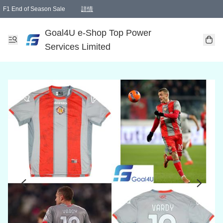
F1 End of Season Sale
詳情
🎉 生日優惠 🎂✨
單一訂單滿HKD1000.00免運費送本港順豐自取點或郵政局
Goal4U e-Shop Top Power
Services Limited