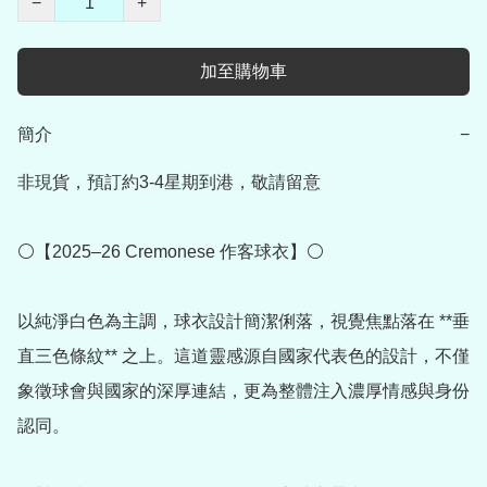
−
+
加至購物車
簡介
−
非現貨，預訂約3-4星期到港，敬請留意

⚪【2025–26 Cremonese 作客球衣】⚪

以純淨白色為主調，球衣設計簡潔俐落，視覺焦點落在 **垂
直三色條紋** 之上。這道靈感源自國家代表色的設計，不僅
象徵球會與國家的深厚連結，更為整體注入濃厚情感與身份
認同。
