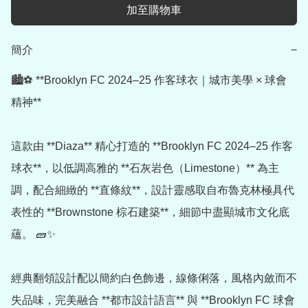
加至購物車
簡介
−
🏙️⚽ **Brooklyn FC 2024–25 作客球衣｜城市美學 × 球會
精神**

這款由 **Diaza** 精心打造的 **Brooklyn FC 2024–25 作客
球衣**，以低調高雅的 **石灰岩色（Limestone）** 為主
調，配合細緻的 **直條紋**，設計靈感取自布魯克林極具代
表性的 **Brownstone 棕石建築**，細節中盡顯城市文化底
蘊。 🧱✨

經典翻領設計配以簡約白色飾邊，線條俐落，風格內斂而不
失品味，完美融合 **都市設計語言** 與 **Brooklyn FC 球會