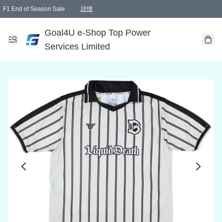
F1 End of Season Sale
詳情
🎉 生日優惠 🎂✨
單一訂單滿HKD1000.00免運費送本港順豐自取點或郵政局
Goal4U e-Shop Top Power
Services Limited